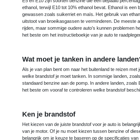
E5 en E10 zijn soorten benzine die een bepaald percentag
ethanol, terwijl E10 tot 10% ethanol bevat. Ethanol is een
gewassen zoals suikerriet en maïs. Het gebruik van ethan
uitstoot van broeikasgassen te verminderen. De meeste 
rijden, maar sommige oudere auto’s kunnen problemen h
het beste om het instructieboekje van je auto te raadplege
Wat moet je tanken in andere landen
Als je van plan bent om naar het buitenland te reizen met j
welke brandstof je moet tanken. In sommige landen, zoals 
standaard benzine aan de pomp. In andere landen, zoals Be
het beste om vooraf te controleren welke brandstof beschik
Ken je brandstof
Het kiezen van de juiste brandstof voor je auto is belangri
van je motor. Of je nu moet kiezen tussen benzine of diesel
belangrijk om je keuze te baseren op de specificaties van j