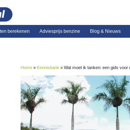
sten berekenen
Adviesprijs benzine
Blog & Nieuws
Home
»
Kennisbank
»
Wat moet ik tanken: een gids voor 