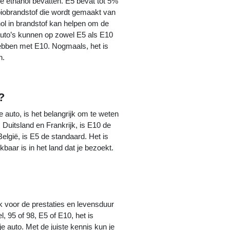
e ethanol bevatten. E5 bevat tot 5%
 biobrandstof die wordt gemaakt van
ol in brandstof kan helpen om de
auto’s kunnen op zowel E5 als E10
ebben met E10. Nogmaals, het is
n.
?
e auto, is het belangrijk om te weten
Duitsland en Frankrijk, is E10 de
lgië, is E5 de standaard. Het is
baar is in het land dat je bezoekt.
jk voor de prestaties en levensduur
, 95 of 98, E5 of E10, het is
e auto. Met de juiste kennis kun je