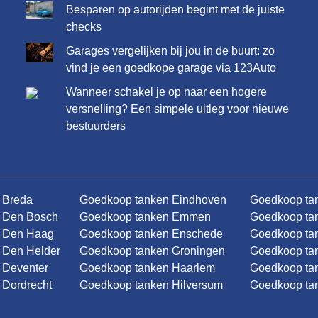
Besparen op autorijden begint met de juiste
checks
Garages vergelijken bij jou in de buurt: zo
vind je een goedkope garage via 123Auto
Wanneer schakel je op naar een hogere
versnelling? Een simpele uitleg voor nieuwe
bestuurders
 Breda
Goedkoop tanken Eindhoven
Goedkoop ta
 Den Bosch
Goedkoop tanken Emmen
Goedkoop ta
n Den Haag
Goedkoop tanken Enschede
Goedkoop tan
 Den Helder
Goedkoop tanken Groningen
Goedkoop tan
 Deventer
Goedkoop tanken Haarlem
Goedkoop ta
 Dordrecht
Goedkoop tanken Hilversum
Goedkoop ta