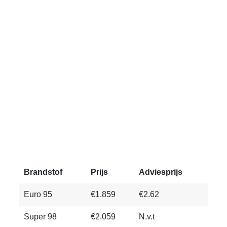
Brandstof
Prijs
Adviesprijs
Euro 95
€1.859
€2.62
Super 98
€2.059
N.v.t