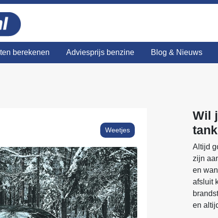
sten berekenen
Adviesprijs benzine
Blog & Nieuws
Wil 
tan
Weetjes
Altijd 
zijn aa
en wann
afsluit 
brandst
en alti