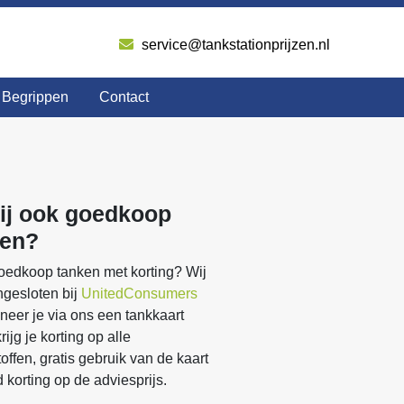
service@tankstationprijzen.nl
Begrippen
Contact
jij ook goedkoop
ken?
goedkoop tanken met korting? Wij
ngesloten bij
UnitedConsumers
eer je via ons een tankkaart
krijg je korting op alle
offen, gratis gebruik van de kaart
jd korting op de adviesprijs.