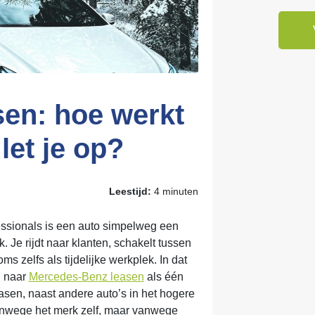
sen: hoe werkt
let je op?
Leestijd:
4 minuten
ssionals is een auto simpelweg een
 Je rijdt naar klanten, schakelt tussen
s zelfs als tijdelijke werkplek. In dat
n naar
Mercedes-Benz leasen
als één
easen, naast andere auto’s in het hogere
nwege het merk zelf, maar vanwege