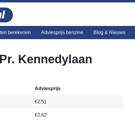
sten berekenen
Adviesprijs benzine
Blog & Nieuws
Pr. Kennedylaan
Adviesprijs
€2.51
€2.62