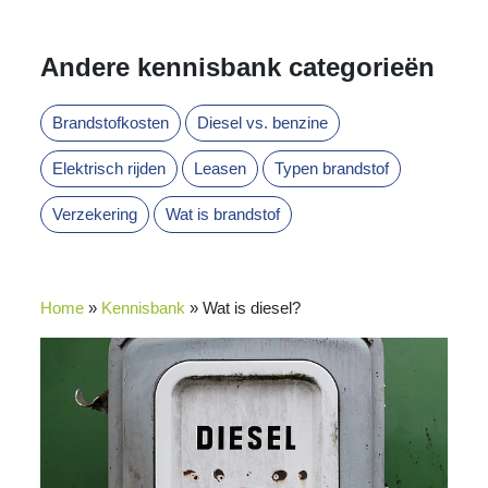
Andere kennisbank categorieën
Brandstofkosten
Diesel vs. benzine
Elektrisch rijden
Leasen
Typen brandstof
Verzekering
Wat is brandstof
Home
»
Kennisbank
»
Wat is diesel?