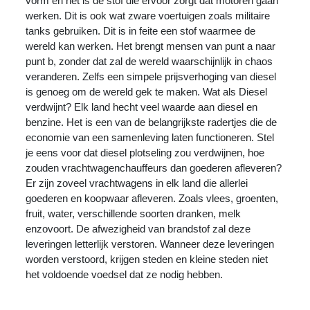
vorm en het is de stof die ervoor zorgt dat motoren gaan
werken. Dit is ook wat zware voertuigen zoals militaire
tanks gebruiken. Dit is in feite een stof waarmee de
wereld kan werken. Het brengt mensen van punt a naar
punt b, zonder dat zal de wereld waarschijnlijk in chaos
veranderen. Zelfs een simpele prijsverhoging van diesel
is genoeg om de wereld gek te maken. Wat als Diesel
verdwijnt? Elk land hecht veel waarde aan diesel en
benzine. Het is een van de belangrijkste radertjes die de
economie van een samenleving laten functioneren. Stel
je eens voor dat diesel plotseling zou verdwijnen, hoe
zouden vrachtwagenchauffeurs dan goederen afleveren?
Er zijn zoveel vrachtwagens in elk land die allerlei
goederen en koopwaar afleveren. Zoals vlees, groenten,
fruit, water, verschillende soorten dranken, melk
enzovoort. De afwezigheid van brandstof zal deze
leveringen letterlijk verstoren. Wanneer deze leveringen
worden verstoord, krijgen steden en kleine steden niet
het voldoende voedsel dat ze nodig hebben.