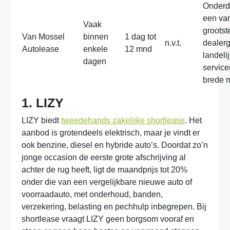
Onderd
een va
Vaak
grootst
Van Mossel
binnen
1 dag tot
n.v.t.
dealer
Autolease
enkele
12 mnd
landeli
dagen
servic
brede 
1. LIZY
LIZY biedt
tweedehands zakelijke shortlease
. Het
aanbod is grotendeels elektrisch, maar je vindt er
ook benzine, diesel en hybride auto’s. Doordat zo’n
jonge occasion de eerste grote afschrijving al
achter de rug heeft, ligt de maandprijs tot 20%
onder die van een vergelijkbare nieuwe auto of
voorraadauto, met onderhoud, banden,
verzekering, belasting en pechhulp inbegrepen. Bij
shortlease vraagt LIZY geen borgsom vooraf en