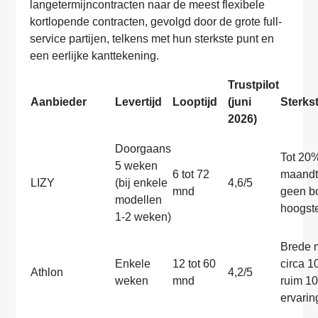
langetermijncontracten naar de meest flexibele
kortlopende contracten, gevolgd door de grote full-
service partijen, telkens met hun sterkste punt en
een eerlijke kanttekening.
Trustpilot
Aanbieder
Levertijd
Looptijd
(juni
Sterks
2026)
Doorgaans
Tot 20%
5 weken
6 tot 72
maandtar
LIZY
(bij enkele
4,6/5
mnd
geen b
modellen
hoogste
1-2 weken)
Brede 
Enkele
12 tot 60
circa 1
Athlon
4,2/5
weken
mnd
ruim 10
ervarin