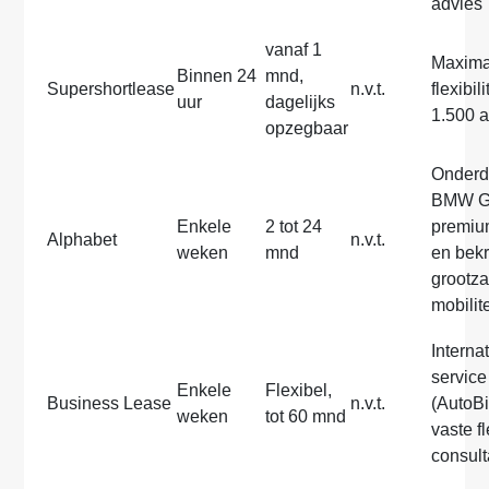
advies
vanaf 1
Maxima
Binnen 24
mnd,
Supershortlease
n.v.t.
flexibili
uur
dagelijks
1.500 a
opzegbaar
Onderd
BMW G
Enkele
2 tot 24
premiu
Alphabet
n.v.t.
weken
mnd
en bek
grootza
mobilite
Internat
service
Enkele
Flexibel,
Business Lease
n.v.t.
(AutoB
weken
tot 60 mnd
vaste fl
consult