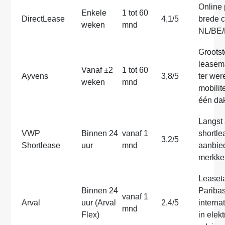
Online 
Enkele
1 tot 60
DirectLease
4,1/5
brede c
weken
mnd
NL/BE
Grootst
leasem
Vanaf ±2
1 tot 60
Ayvens
3,8/5
ter were
weken
mnd
mobilit
één da
Langst 
VWP
Binnen 24
vanaf 1
shortle
3,2/5
Shortlease
uur
mnd
aanbied
merkke
Leaset
Binnen 24
Paribas
vanaf 1
Arval
uur (Arval
2,4/5
interna
mnd
Flex)
in elekt