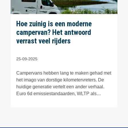
Hoe zuinig is een moderne
campervan? Het antwoord
verrast veel rijders
25-09-2025
Campervans hebben lang te maken gehad met
het imago van dorstige kilometervreters. De
huidige generatie vertelt een ander verhaal.
Euro 6d emissiestandaarden, WLTP als
realistischere testcyclus en voortgang in
aandrijflijnsoftware hebben de praktijkcijfers
dichter bij personenauto’s gebracht. Dat merk
je vooral op lange snelwegetappes, waar
constante snelheid en efficiënte verbranding