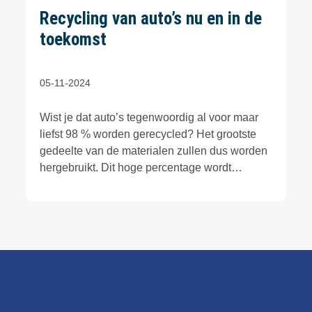
Recycling van auto’s nu en in de
toekomst
05-11-2024
Wist je dat auto’s tegenwoordig al voor maar
liefst 98 % worden gerecycled? Het grootste
gedeelte van de materialen zullen dus worden
hergebruikt. Dit hoge percentage wordt
behaald door de samenwerking tussen
autodemontagebedrijven en
metaalrecyclebedrijven. Mede dankzij
verscherpte wetgeving, subsidies, voorlichting
en nieuwe technieken, worden steeds betere
recyclepercentages behaald.