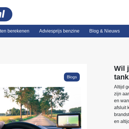
sten berekenen
Adviesprijs benzine
Blog & Nieuws
Wil 
tan
Blogs
Altijd 
zijn aa
en wann
afsluit 
brandst
en alti