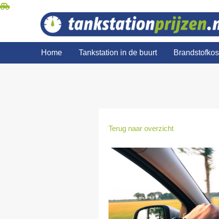
Home
Tankstation in de buurt
Brandstofko
Terug naar overzicht