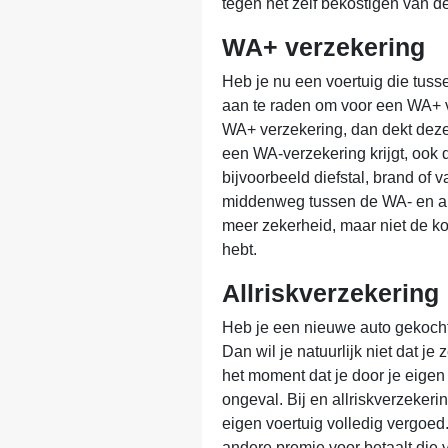
tegen het zelf bekostigen van d
WA+ verzekering
Heb je nu een voertuig die tusse
aan te raden om voor een WA+ v
WA+ verzekering, dan dekt deze 
een WA-verzekering krijgt, ook 
bijvoorbeeld diefstal, brand of v
middenweg tussen de WA- en allr
meer zekerheid, maar niet de kos
hebt.
Allriskverzekering
Heb je een nieuwe auto gekocht
Dan wil je natuurlijk niet dat je
het moment dat je door je eigen
ongeval. Bij en allriskverzeker
eigen voertuig volledig vergoed.
andere premie voor betaalt die 