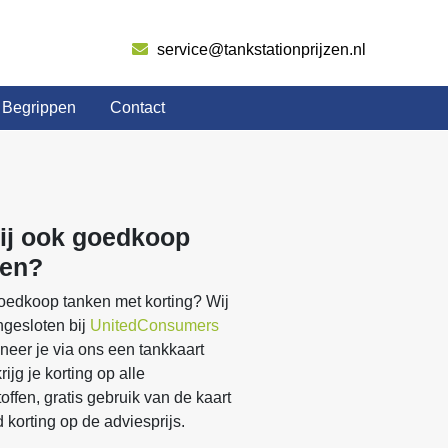
service@tankstationprijzen.nl
Begrippen
Contact
jij ook goedkoop
ken?
goedkoop tanken met korting? Wij
ngesloten bij
UnitedConsumers
eer je via ons een tankkaart
krijg je korting op alle
offen, gratis gebruik van de kaart
jd korting op de adviesprijs.