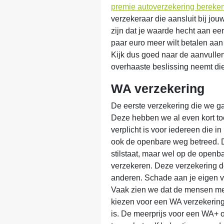
premie autoverzekering bereke
verzekeraar die aansluit bij jo
zijn dat je waarde hecht aan ee
paar euro meer wilt betalen aa
Kijk dus goed naar de aanvulle
overhaaste beslissing neemt die t
WA verzekering
De eerste verzekering die we g
Deze hebben we al even kort toe
verplicht is voor iedereen die i
ook de openbare weg betreed. D
stilstaat, maar wel op de openba
verzekeren. Deze verzekering de
anderen. Schade aan je eigen vo
Vaak zien we dat de mensen met
kiezen voor een WA verzekerin
is. De meerprijs voor een WA+ o