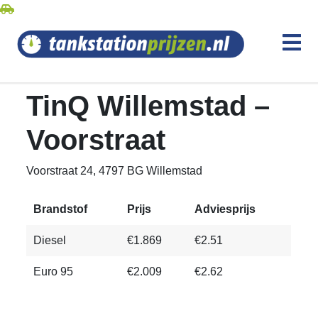
TinQ Willemstad –
Voorstraat
Voorstraat 24, 4797 BG Willemstad
Brandstof
Prijs
Adviesprijs
Diesel
€1.869
€2.51
Euro 95
€2.009
€2.62