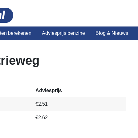
sten berekenen
Adviesprijs benzine
Blog & Nieuws
trieweg
Adviesprijs
€2.51
€2.62