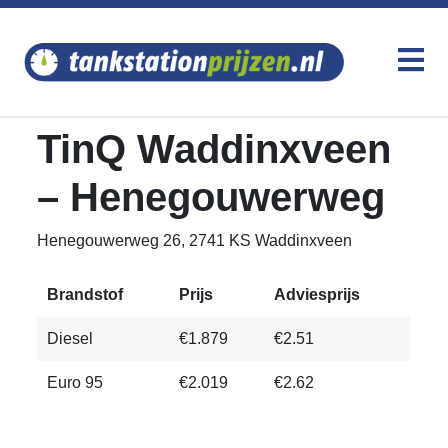
TinQ Waddinxveen
– Henegouwerweg
Henegouwerweg 26, 2741 KS Waddinxveen
Brandstof
Prijs
Adviesprijs
Diesel
€1.879
€2.51
Euro 95
€2.019
€2.62