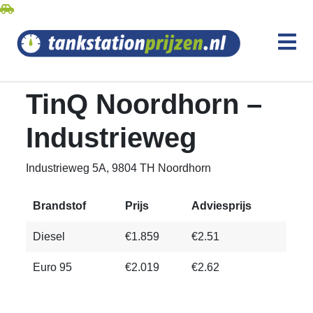
TinQ Noordhorn –
Industrieweg
Industrieweg 5A, 9804 TH Noordhorn
Brandstof
Prijs
Adviesprijs
Diesel
€1.859
€2.51
Euro 95
€2.019
€2.62