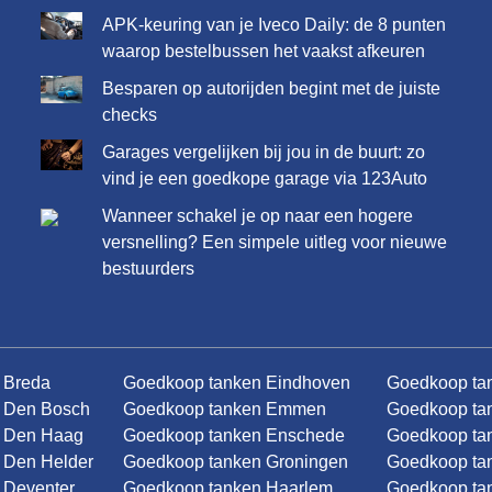
APK-keuring van je Iveco Daily: de 8 punten
waarop bestelbussen het vaakst afkeuren
Besparen op autorijden begint met de juiste
checks
Garages vergelijken bij jou in de buurt: zo
vind je een goedkope garage via 123Auto
Wanneer schakel je op naar een hogere
versnelling? Een simpele uitleg voor nieuwe
bestuurders
 Breda
Goedkoop tanken Eindhoven
Goedkoop ta
 Den Bosch
Goedkoop tanken Emmen
Goedkoop ta
n Den Haag
Goedkoop tanken Enschede
Goedkoop tan
 Den Helder
Goedkoop tanken Groningen
Goedkoop tan
 Deventer
Goedkoop tanken Haarlem
Goedkoop ta