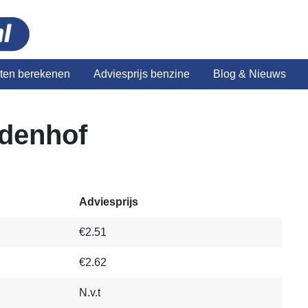
sten berekenen
Adviesprijs benzine
Blog & Nieuws
ldenhof
Adviesprijs
€2.51
€2.62
N.v.t