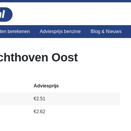
sten berekenen
Adviesprijs benzine
Blog & Nieuws
Achthoven Oost
Adviesprijs
€2.51
€2.62