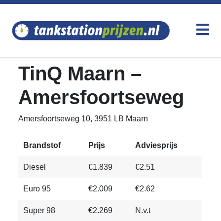
TinQ Maarn –
Amersfoortseweg
Amersfoortseweg 10, 3951 LB Maarn
Brandstof
Prijs
Adviesprijs
Diesel
€1.839
€2.51
Euro 95
€2.009
€2.62
Super 98
€2.269
N.v.t