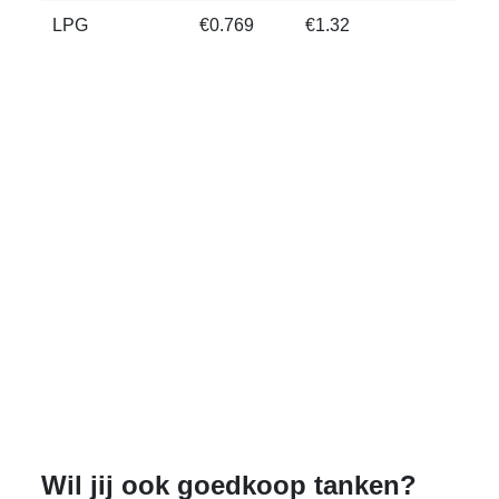
LPG
€0.769
€1.32
Wil jij ook goedkoop tanken?