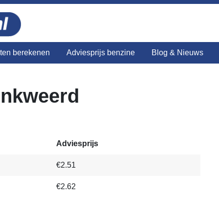
sten berekenen
Adviesprijs benzine
Blog & Nieuws
inkweerd
Adviesprijs
€2.51
€2.62