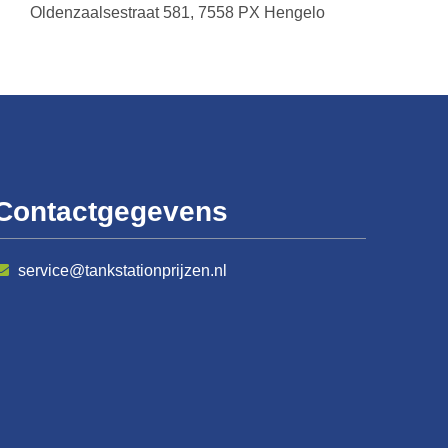
Oldenzaalsestraat 581, 7558 PX Hengelo
Contactgegevens
service@tankstationprijzen.nl