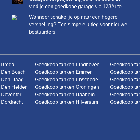
vind je een goedkope garage via 123Auto
Wanneer schakel je op naar een hogere
versnelling? Een simpele uitleg voor nieuwe
bestuurders
 Breda
Goedkoop tanken Eindhoven
Goedkoop ta
 Den Bosch
Goedkoop tanken Emmen
Goedkoop ta
n Den Haag
Goedkoop tanken Enschede
Goedkoop tan
 Den Helder
Goedkoop tanken Groningen
Goedkoop tan
 Deventer
Goedkoop tanken Haarlem
Goedkoop ta
 Dordrecht
Goedkoop tanken Hilversum
Goedkoop ta