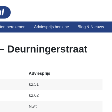
sten berekenen
Adviesprijs benzine
Blog & Nieuws
– Deurningerstraat
Adviesprijs
€2.51
€2.62
N.v.t