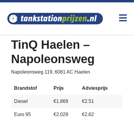
TinQ Haelen –
Napoleonsweg
Napoleonsweg 119, 6081 AC Haelen
Brandstof
Prijs
Adviesprijs
Diesel
€1.869
€2.51
Euro 95
€2.029
€2.62