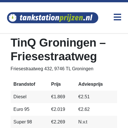
TinQ Groningen –
Friesestraatweg
Friesestraatweg 432, 9746 TL Groningen
Brandstof
Prijs
Adviesprijs
Diesel
€1.869
€2.51
Euro 95
€2.019
€2.62
Super 98
€2.269
N.v.t