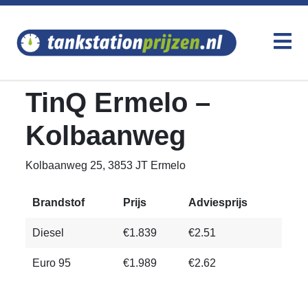
TinQ Ermelo –
Kolbaanweg
Kolbaanweg 25, 3853 JT Ermelo
Brandstof
Prijs
Adviesprijs
Diesel
€1.839
€2.51
Euro 95
€1.989
€2.62