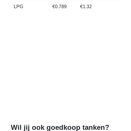
LPG
€0.789
€1.32
Wil jij ook goedkoop tanken?