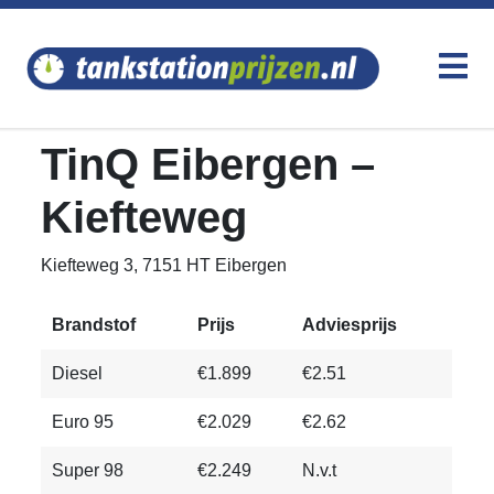
TinQ Eibergen –
Kiefteweg
Kiefteweg 3, 7151 HT Eibergen
Brandstof
Prijs
Adviesprijs
Diesel
€1.899
€2.51
Euro 95
€2.029
€2.62
Super 98
€2.249
N.v.t