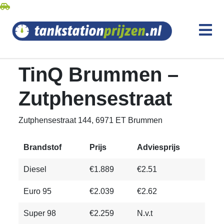
TinQ Brummen –
Zutphensestraat
Zutphensestraat 144, 6971 ET Brummen
Brandstof
Prijs
Adviesprijs
Diesel
€1.889
€2.51
Euro 95
€2.039
€2.62
Super 98
€2.259
N.v.t