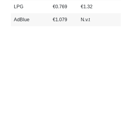
LPG
€0.769
€1.32
AdBlue
€1.079
N.v.t