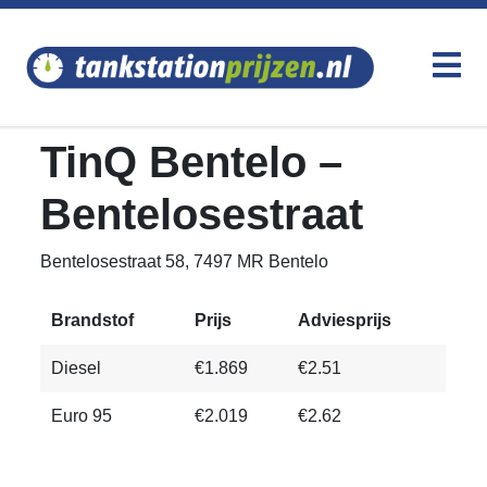
TinQ Bentelo –
Bentelosestraat
Bentelosestraat 58, 7497 MR Bentelo
Brandstof
Prijs
Adviesprijs
Diesel
€1.869
€2.51
Euro 95
€2.019
€2.62