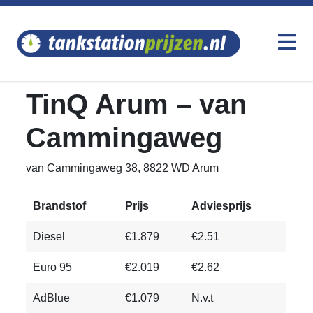
TinQ Arum – van
Cammingaweg
van Cammingaweg 38, 8822 WD Arum
Brandstof
Prijs
Adviesprijs
Diesel
€1.879
€2.51
Euro 95
€2.019
€2.62
AdBlue
€1.079
N.v.t