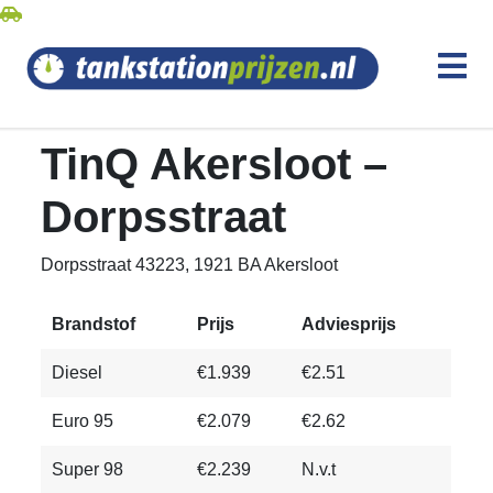
TinQ Akersloot –
Dorpsstraat
Dorpsstraat 43223, 1921 BA Akersloot
Brandstof
Prijs
Adviesprijs
Diesel
€1.939
€2.51
Euro 95
€2.079
€2.62
Super 98
€2.239
N.v.t