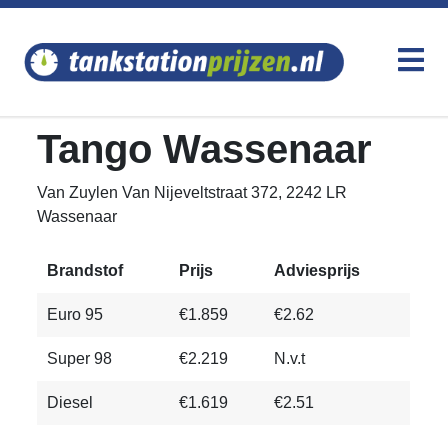
Tango Wassenaar
Van Zuylen Van Nijeveltstraat 372, 2242 LR
Wassenaar
Brandstof
Prijs
Adviesprijs
Euro 95
€1.859
€2.62
Super 98
€2.219
N.v.t
Diesel
€1.619
€2.51