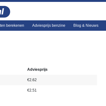
sten berekenen
Adviesprijs benzine
Blog & Nieuws
Adviesprijs
€2.62
€2.51