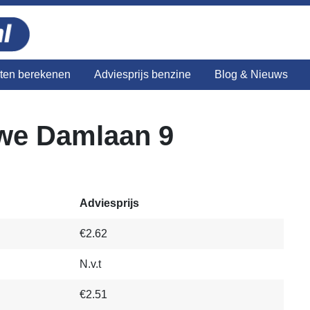
sten berekenen
Adviesprijs benzine
Blog & Nieuws
we Damlaan 9
Adviesprijs
€2.62
N.v.t
€2.51