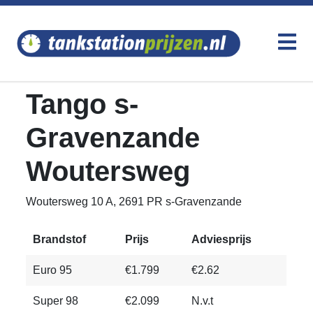
Tango s-
Gravenzande
Woutersweg
Woutersweg 10 A, 2691 PR s-Gravenzande
Brandstof
Prijs
Adviesprijs
Euro 95
€1.799
€2.62
Super 98
€2.099
N.v.t