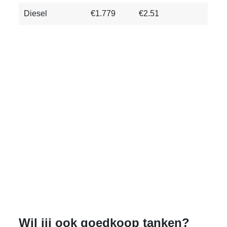
Diesel
€1.779
€2.51
Wil jij ook goedkoop tanken?