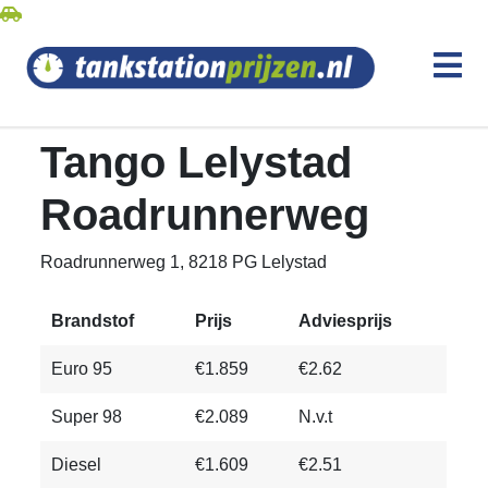
Tango Lelystad
Roadrunnerweg
Roadrunnerweg 1, 8218 PG Lelystad
Brandstof
Prijs
Adviesprijs
Euro 95
€1.859
€2.62
Super 98
€2.089
N.v.t
Diesel
€1.609
€2.51