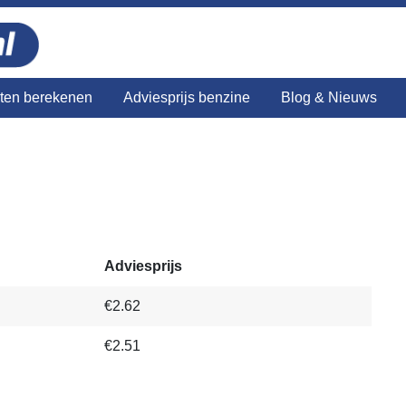
sten berekenen
Adviesprijs benzine
Blog & Nieuws
Adviesprijs
€2.62
€2.51