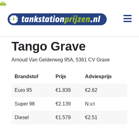
Tango Grave
Arnoud Van Gelderweg 95A, 5361 CV Grave
Brandstof
Prijs
Adviesprijs
Euro 95
€1.839
€2.62
Super 98
€2.139
N.v.t
Diesel
€1.579
€2.51