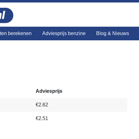
sten berekenen
Adviesprijs benzine
Blog & Nieuws
Adviesprijs
€2.62
€2.51